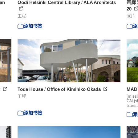
lan
Oodi Helsinki Central Library / ALA Architects
画廊
20
工程
照片
添加书签
添
所
Toda House / Office of Kimihiko Okada
MA
工程
[miss
CN.js
transl
添加书签
添