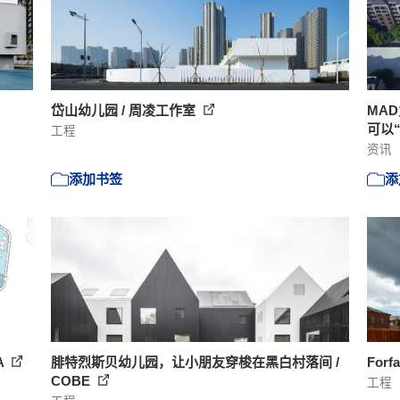
岱山幼儿园 / 周凌工作室
MA
可以
工程
资讯
添加书签
添
RA
腓特烈斯贝幼儿园，让小朋友穿梭在黑白村落间 /
Forf
COBE
工程