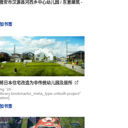
 雅安市汉源县河西乡中心幼儿园 / 东意建筑 -
加书签
D将日本住宅改造为非传统幼儿园及居所
ing "zh-
library.bookmarks_meta_type.unbuilt-project"
ation]
加书签