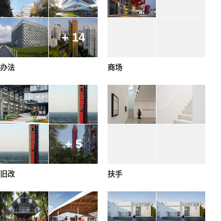
+ 14
办法
商场
+ 5
旧改
扶手