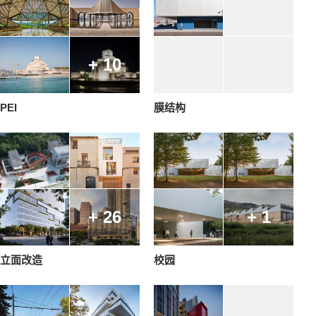
+ 10
PEI
膜结构
+ 26
+ 1
立面改造
校园