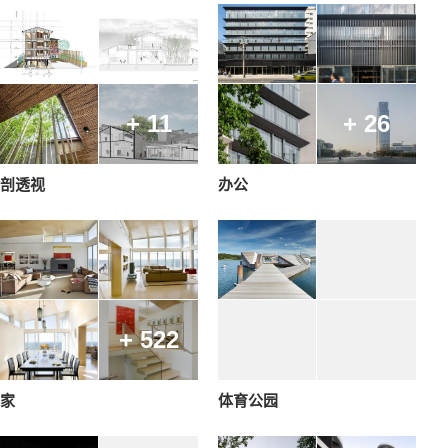
+ 11
+ 26
剖透视
办公
+ 522
家
体育公园