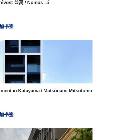
Prévost 公寓 / Nomos
加书签
tment in Katayama / Matsunami Mitsutomo
加书签