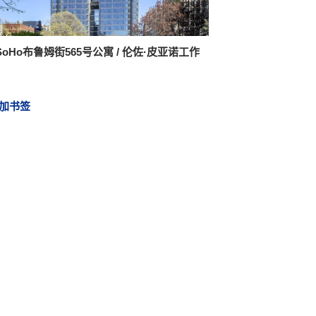
oHo布鲁姆街565号公寓 / 伦佐·皮亚诺工作
加书签