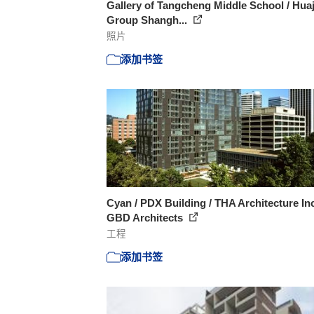
Gallery of Tangcheng Middle School / Hua
Group Shangh...
照片
添加书签
Cyan / PDX Building / THA Architecture In
GBD Architects
工程
添加书签