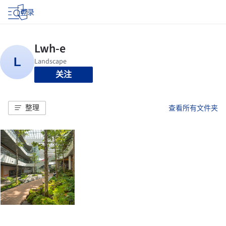
登录
关注
整理
查看所有文件夹