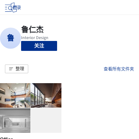
登录
关注
整理
查看所有文件夹