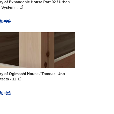
ry of Expandable House Part 02 / Urban
 System...
加书签
ery of Ogimachi House / Tomoaki Uno
tects - 11
加书签