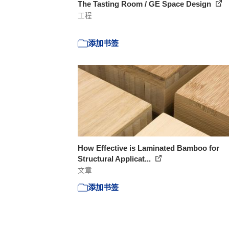
The Tasting Room / GE Space Design
工程
添加书签
How Effective is Laminated Bamboo for
Structural Applicat...
文章
添加书签