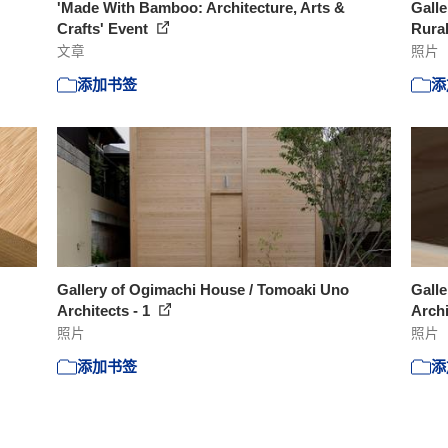
'Made With Bamboo: Architecture, Arts &
Galle
Crafts' Event
Rural
文章
照片
添加书签
添
Gallery of Ogimachi House / Tomoaki Uno
Gall
Architects - 1
Archi
照片
照片
添加书签
添