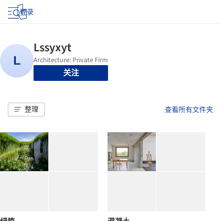
登录
关注
整理
查看所有文件夹