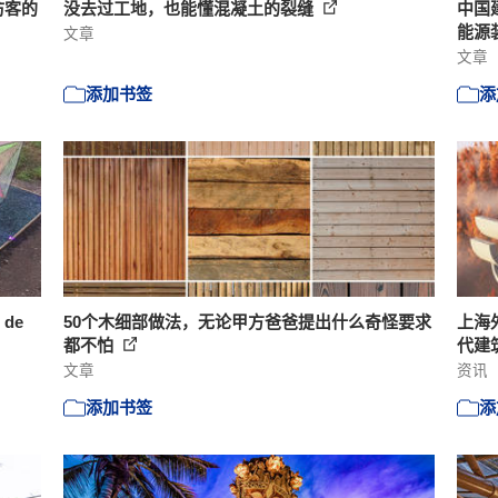
访客的
没去过工地，也能懂混凝土的裂缝
中国
能源
文章
文章
添加书签
添
de
50个木细部做法，无论甲方爸爸提出什么奇怪要求
上海
都不怕
代建
文章
资讯
添加书签
添