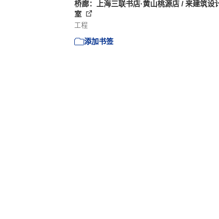
桥廊：上海三联书店·黄山桃源店 / 来建筑设
室
工程
添加书签