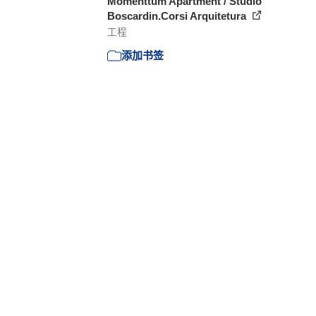
Momenttum Apartment / Studio
Boscardin.Corsi Arquitetura
工程
添加书签