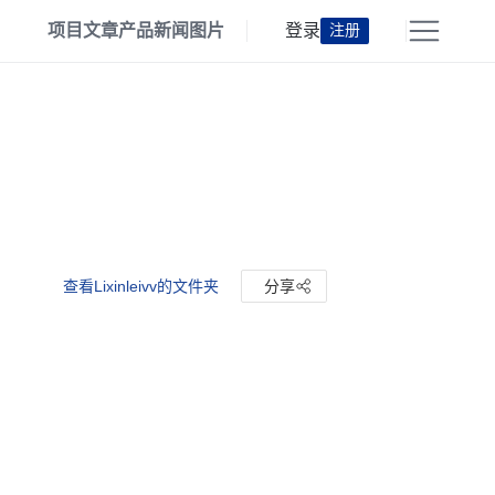
项目
文章
产品
新闻
图片
登录
注册
查看Lixinleivv的文件夹
分享