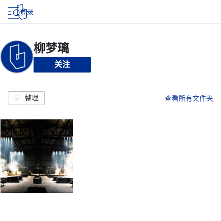
登录
关注
整理
查看所有文件夹