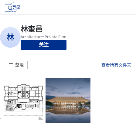
登录
关注
整理
查看所有文件夹