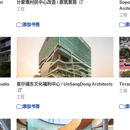
er
计家墩村民中心改造 / 原筑景观
Sop
Arch
工程
工程
添加书签
添
dio
首尔城东文化福利中心 / UnSangDong Architects
Tirr
工程
工程
添加书签
添