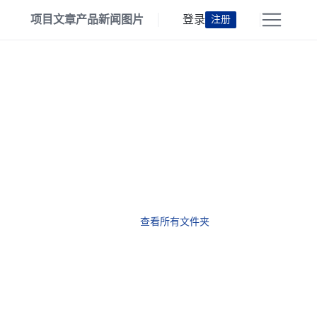
项目
文章
产品
新闻
图片
登录
注册
查看所有文件夹