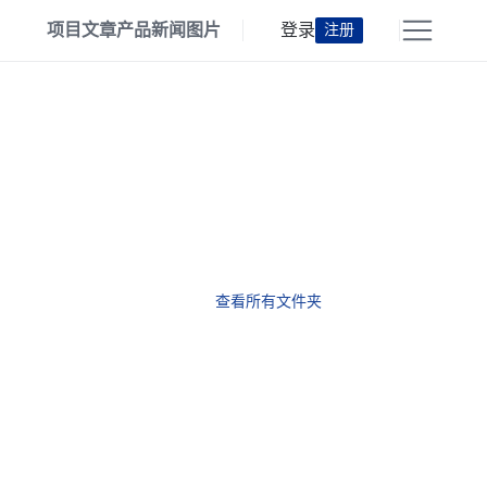
项目
文章
产品
新闻
图片
登录
注册
查看所有文件夹