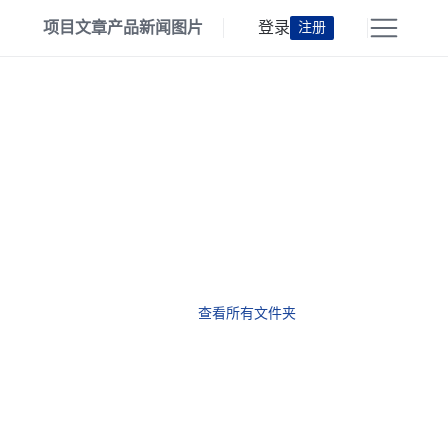
项目
文章
产品
新闻
图片
登录
注册
查看所有文件夹