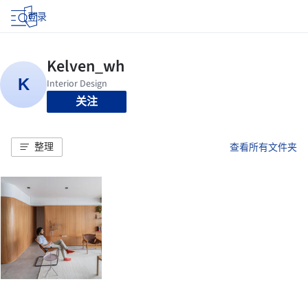
登录
关注
整理
查看所有文件夹