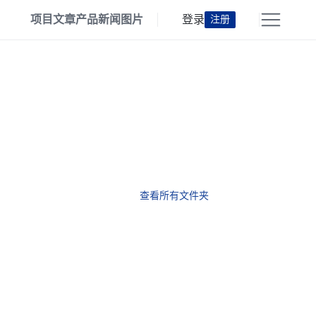
项目
文章
产品
新闻
图片
登录
注册
查看所有文件夹