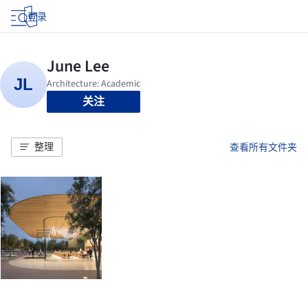
登录
关注
整理
查看所有文件夹