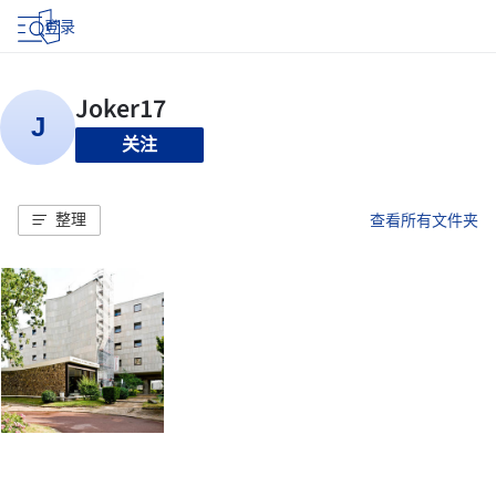
登录
关注
整理
查看所有文件夹