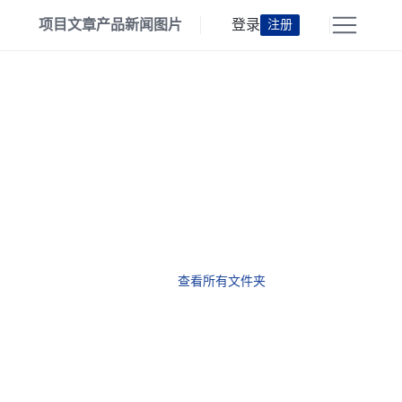
项目
文章
产品
新闻
图片
登录
注册
查看所有文件夹