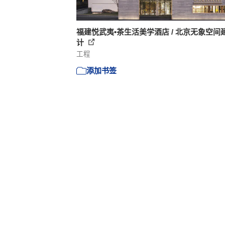
福建悦武夷•茶生活美学酒店 / 北京无象空间
计
工程
添加书签