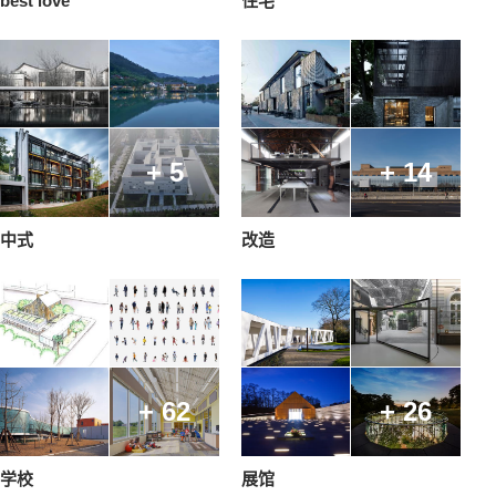
best love
住宅
+ 5
+ 14
中式
改造
+ 62
+ 26
学校
展馆