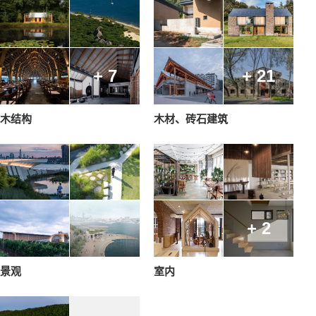
+ 7
+ 21
木结构
木材、砖石建筑
+ 2
景观
室内