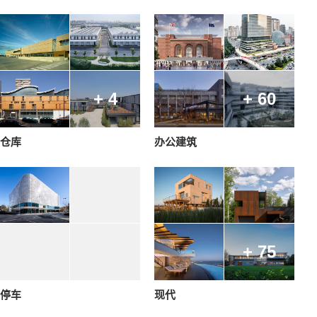
+ 4
+ 60
仓库
办公建筑
+ 75
停车
现代