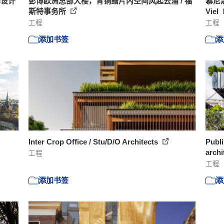
作设计
彭博欧洲总部大楼，青铜鳍片内空间风起云涌 / 福
慕尼黑 
斯特事务所
Viel
工程
工程
添加书签
添
Inter Crop Office / Stu/D/O Architects
Publi
archi
工程
工程
添加书签
添