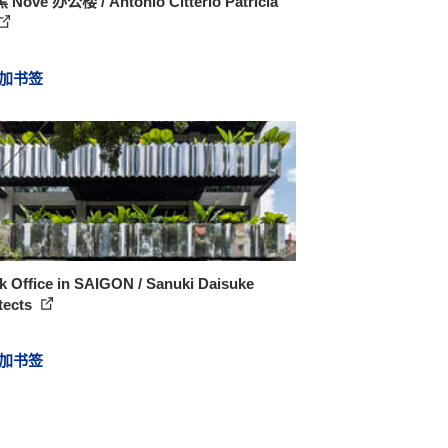
Nove 办公楼 / Antonio Citterio Patricia
加书签
k Office in SAIGON / Sanuki Daisuke
tects
加书签