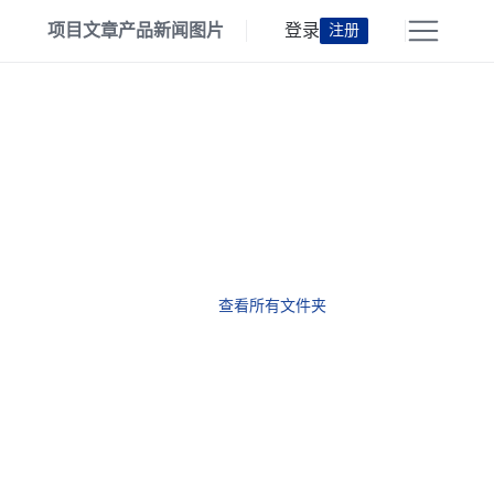
项目
文章
产品
新闻
图片
登录
注册
查看所有文件夹