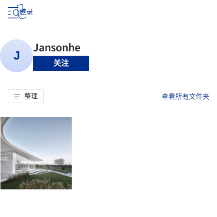
登录
关注
整理
查看所有文件夹