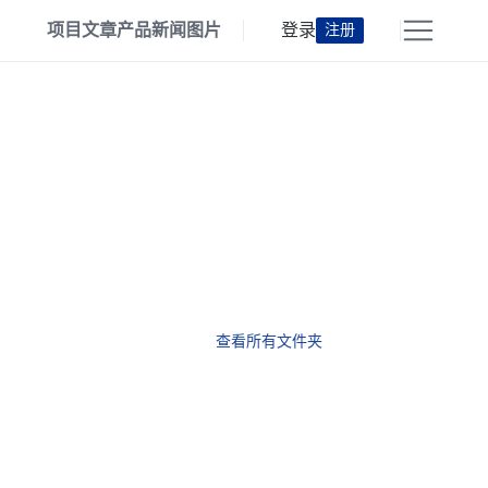
项目
文章
产品
新闻
图片
登录
注册
查看所有文件夹