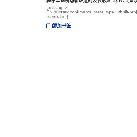
赫尔辛基机场新改造的波浪形屋顶和公共景
[missing "zh-
CN.jslibrary.bookmarks_meta_type.unbuilt-proj
translation]
添加书签