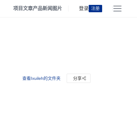
项目
文章
产品
新闻
图片
登录
注册
查看Ixuileh的文件夹
分享