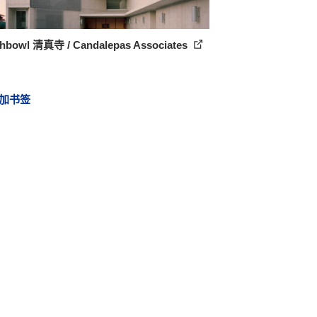
hbowl 清真寺 / Candalepas Associates
加书签