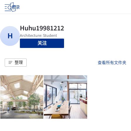
登录
关注
整理
查看所有文件夹