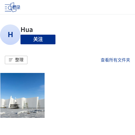
登录
关注
整理
查看所有文件夹