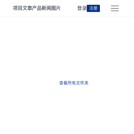
项目
文章
产品
新闻
图片
登录
注册
查看所有文件夹