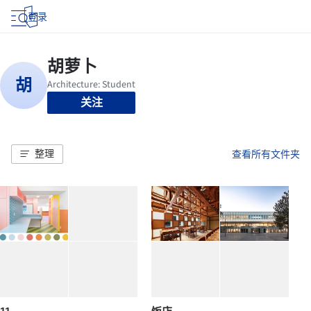
登录
关注
整理
查看所有文件夹