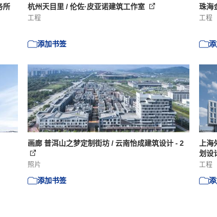
务所
杭州天目里 / 伦佐·皮亚诺建筑工作室
珠海金
工程
工程
添加书签
添
画廊 普洱山之梦定制街坊 / 云南怡成建筑设计 - 2
上海
划设
照片
工程
添加书签
添