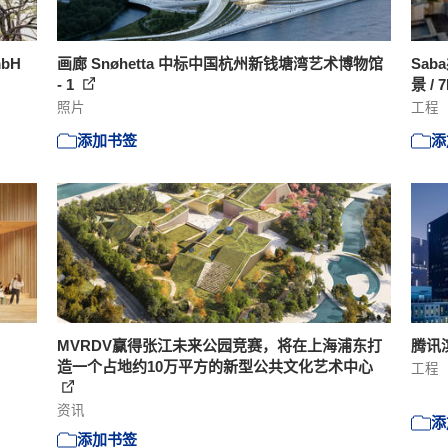
bH
画廊 Snøhetta 中标中国杭州新钱塘湾艺术博物馆
Sa
- 1
景 / 7
照片
工程
添加书签
添
MVRDV赢得张江未来公园竞赛，将在上海浦东打
腾讯滨
造一个占地约10万平方的新型公共文化艺术中心
工程
资讯
添
添加书签