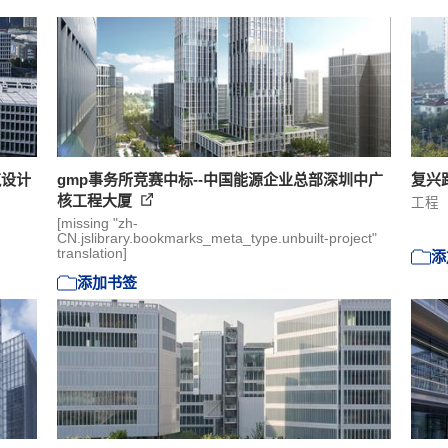
筑设计
gmp事务所竞赛中标--中国能源企业总部深圳中广
复兴路
核工程大厦
工程
[missing "zh-
CN.jslibrary.bookmarks_meta_type.unbuilt-project"
translation]
添
添加书签