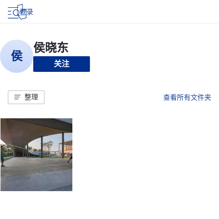
登录
关注
整理
查看所有文件夹