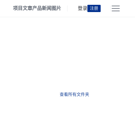
项目
文章
产品
新闻
图片
登录
注册
查看所有文件夹