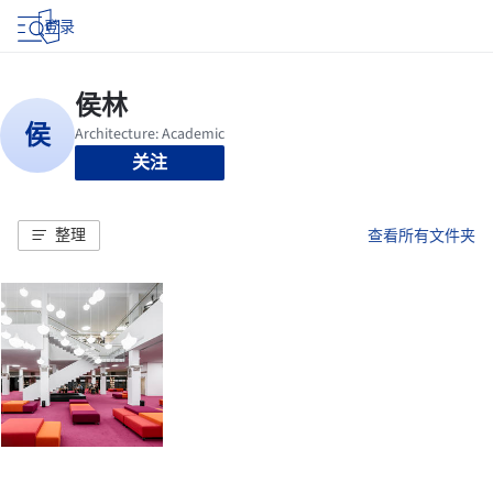
登录
关注
整理
查看所有文件夹