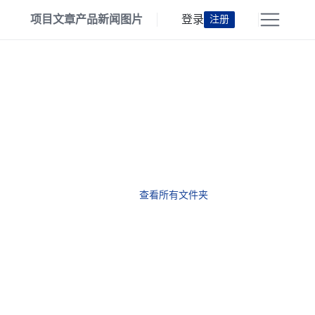
项目
文章
产品
新闻
图片
登录
注册
查看所有文件夹