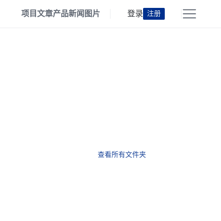
项目
文章
产品
新闻
图片
登录
注册
查看所有文件夹