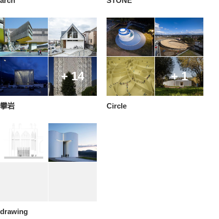
arch
STONE
+ 14
+ 1
攀岩
Circle
drawing