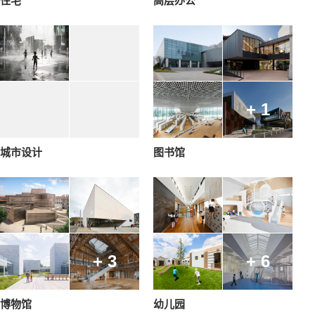
住宅
高层办公
+ 1
城市设计
图书馆
+ 3
+ 6
博物馆
幼儿园