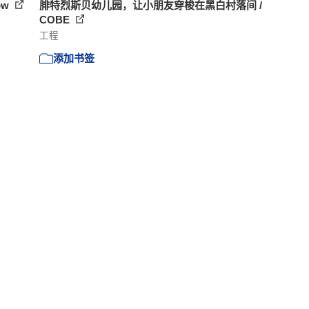
ow
腓特烈斯贝幼儿园，让小朋友穿梭在黑白村落间 /
COBE
工程
添加书签