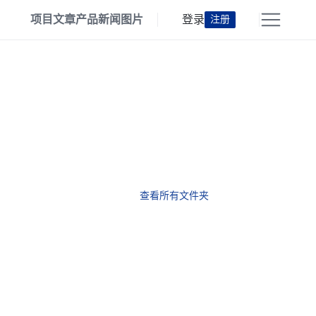
项目
文章
产品
新闻
图片
登录
注册
查看所有文件夹