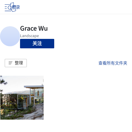
登录
关注
整理
查看所有文件夹