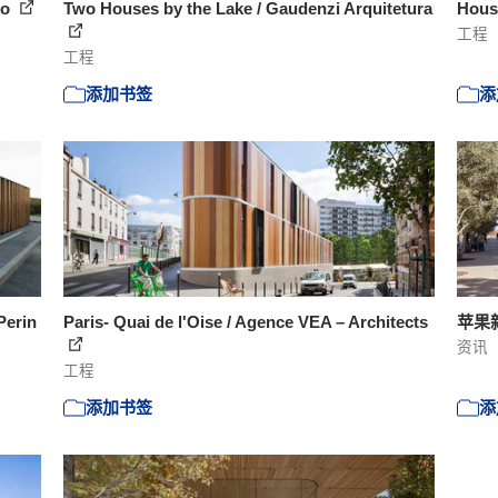
io
Two Houses by the Lake / Gaudenzi Arquitetura
House
工程
工程
添加书签
添
Perin
Paris- Quai de l'Oise / Agence VEA – Architects
苹果
资讯
工程
添加书签
添