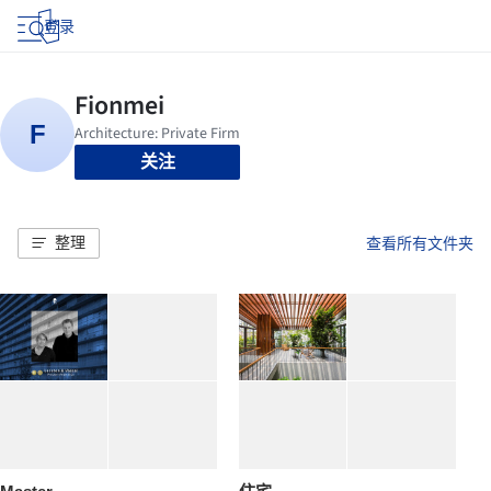
登录
关注
整理
查看所有文件夹