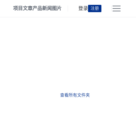
项目
文章
产品
新闻
图片
登录
注册
查看所有文件夹