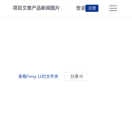
项目
文章
产品
新闻
图片
登录
注册
查看Feng 11的文件夹
分享