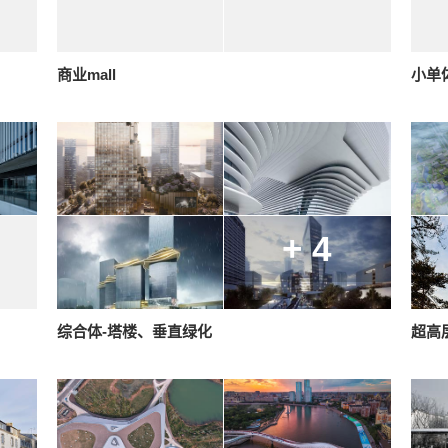
商业mall
小单
+ 4
综合体-塔楼、垂直绿化
超高