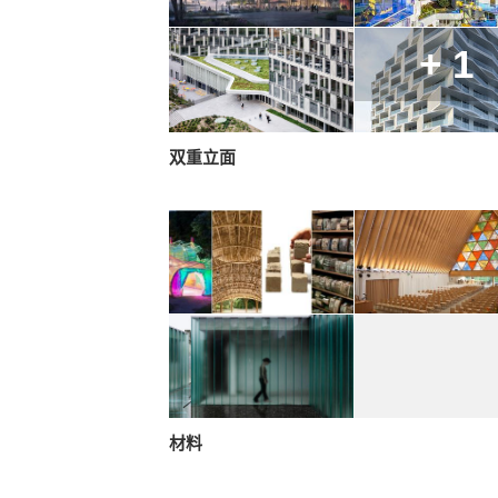
+ 1
双重立面
材料