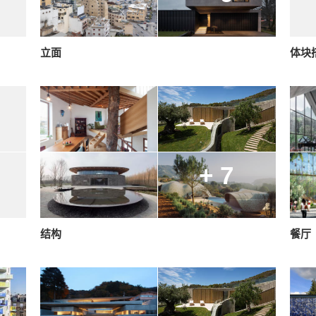
立面
体块
+ 7
结构
餐厅